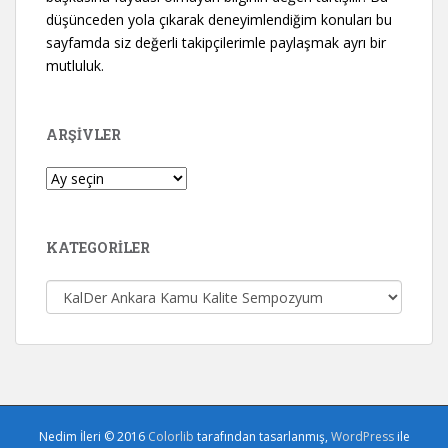
düşünceden yola çıkarak deneyimlendiğim konuları bu
sayfamda siz değerli takipçilerimle paylaşmak ayrı bir
mutluluk.
ARŞIVLER
Arşivler
KATEGORILER
Kategoriler
Nedim İleri © 2016
Colorlib
tarafından tasarlanmış,
WordPress
ile