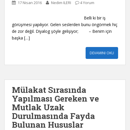
17 Nisan 2016
Nedim ILERI
4 Yorum
Belli ki bir iş
görüşmesi yapılıyor. Gelen seslerden bunu öngörmek hiç
de zor değil. Diyalog şöyle gelişiyor; – Benim için
başka […]
DEVAMINI OKU
Mülakat Sırasında
Yapılması Gereken ve
Mutlak Uzak
Durulmasında Fayda
Bulunan Hususlar