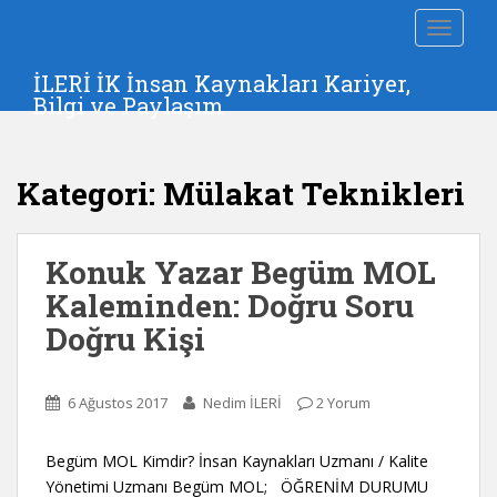
S
TOGGLE
k
i
İLERİ İK İnsan Kaynakları Kariyer,
p
Bilgi ve Paylaşım
t
o
m
Kategori:
Mülakat Teknikleri
a
i
n
Konuk Yazar Begüm MOL
c
o
Kaleminden: Doğru Soru
n
Doğru Kişi
t
e
n
6 Ağustos 2017
Nedim İLERİ
2 Yorum
t
Begüm MOL Kimdir? İnsan Kaynakları Uzmanı / Kalite
Yönetimi Uzmanı Begüm MOL; ÖĞRENİM DURUMU