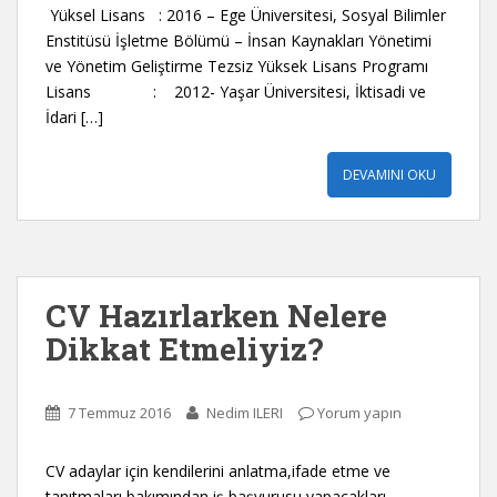
Yüksel Lisans : 2016 – Ege Üniversitesi, Sosyal Bilimler
Enstitüsü İşletme Bölümü – İnsan Kaynakları Yönetimi
ve Yönetim Geliştirme Tezsiz Yüksek Lisans Programı
Lisans : 2012- Yaşar Üniversitesi, İktisadi ve
İdari […]
DEVAMINI OKU
CV Hazırlarken Nelere
Dikkat Etmeliyiz?
7 Temmuz 2016
Nedim ILERI
Yorum yapın
CV adaylar için kendilerini anlatma,ifade etme ve
tanıtmaları bakımından iş başvurusu yapacakları