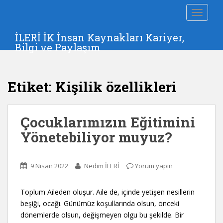
S
TOGGLE
k
i
İLERİ İK İnsan Kaynakları Kariyer,
p
Bilgi ve Paylaşım
t
o
m
Etiket:
Kişilik özellikleri
a
i
n
Çocuklarımızın Eğitimini
c
o
Yönetebiliyor muyuz?
n
t
e
9 Nisan 2022
Nedim İLERİ
Yorum yapın
n
t
Toplum Aileden oluşur. Aile de, içinde yetişen nesillerin
beşiği, ocağı. Günümüz koşullarında olsun, önceki
dönemlerde olsun, değişmeyen olgu bu şekilde. Bir