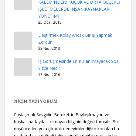
KALEMİNDEN: KÜÇÜK VE ORTA ÖLÇEKLİ
İŞLETMELERDE İNSAN KAYNAKLARI
YÖNETİMİ
25 Oca , 2015
Eleştirmek Kolay Ancak Bir İş Yapmak
Zordur
23 Nis , 2013
İş Görüşmesinde En Kullanılmayacak Söz
Sizce Nedir?
17 Nis , 2016
NİÇİN YAZIYORUM
Paylaşmak Sevgidir, Berekettir. Paylaşılmayan ve
başkasına faydası olmayan bilginin değeri tartışılır. Bu
düşünceden yola çıkarak deneyimlendiğim konuları bu
sayfamda siz değerli takipçilerimle paylaşmak ayrı bir