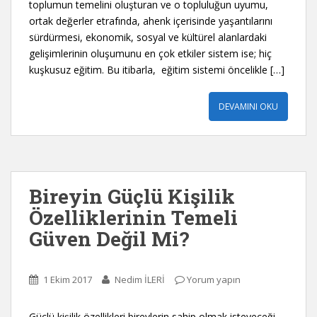
toplumun temelini oluşturan ve o topluluğun uyumu,
ortak değerler etrafında, ahenk içerisinde yaşantılarını
sürdürmesi, ekonomik, sosyal ve kültürel alanlardaki
gelişimlerinin oluşumunu en çok etkiler sistem ise; hiç
kuşkusuz eğitim. Bu itibarla, eğitim sistemi öncelikle […]
DEVAMINI OKU
Bireyin Güçlü Kişilik
Özelliklerinin Temeli
Güven Değil Mi?
1 Ekim 2017
Nedim İLERİ
Yorum yapın
Güçlü kişilik özellikleri bireylerin sahip olmak isteyeceği