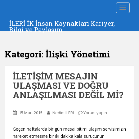
S
TOGGLE
k
i
İLERİ İK İnsan Kaynakları Kariyer,
p
Bilgi ve Paylaşım
t
o
m
Kategori:
İlişki Yönetimi
a
i
n
İLETİŞİM MESAJIN
c
o
ULAŞMASI VE DOĞRU
n
ANLAŞILMASI DEĞİL Mİ?
t
e
n
15 Mart 2015
Nedim ILERI
Yorum yapın
t
Geçen haftalarda bir gün mesai bitimi ulaşım servisimizin
hareket etmesine bir iki dakika kala sürücünün