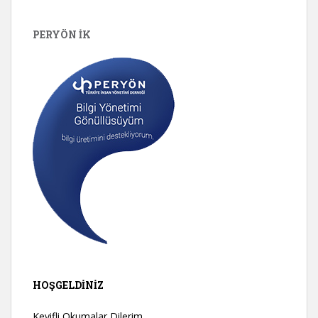
PERYÖN İK
HOŞGELDINIZ
Keyifli Okumalar Dilerim.