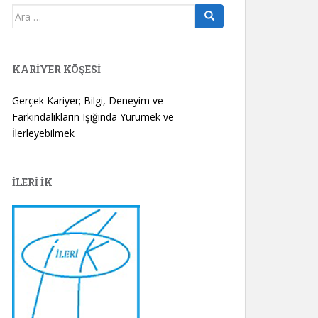
Arama
yap:
KARIYER KÖŞESI
Gerçek Kariyer; Bilgi, Deneyim ve
Farkındalıkların Işığında Yürümek ve
İlerleyebilmek
İLERİ İK