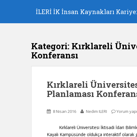
S
k
İLERİ İK İnsan Kaynakları Kariyer
i
p
t
o
Kategori:
Kırklareli Üniv
m
a
Konferansı
i
n
c
o
Kırklareli Üniversit
n
Planlaması Konferan
t
e
n
8 Nisan 2016
Nedim ILERI
Yorum yap
t
Kırklareli Üniversitesi İktisadi İdari Bilimle
Kayalı Kampüsünde oldukça interaktif olarak g