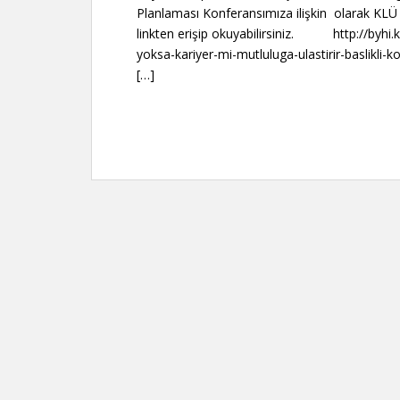
Planlaması Konferansımıza ilişkin olarak KLÜ 
linkten erişip okuyabilirsiniz. http://byhi.k
yoksa-kariyer-mi-mutluluga-ulastirir-baslikl
[…]