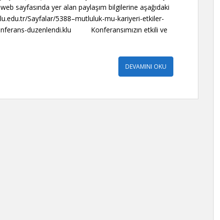
web sayfasında yer alan paylaşım bilgilerine aşağıdaki
lu.edu.tr/Sayfalar/5388–mutluluk-mu-kariyeri-etkiler-
i-konferans-duzenlendi.klu Konferansımızın etkili ve
DEVAMINI OKU