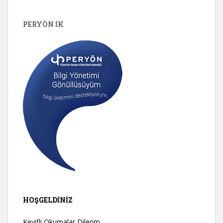
PERYÖN İK
HOŞGELDINIZ
Keyifli Okumalar Dilerim.