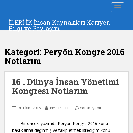
S
TOGGLE
k
i
İLERİ İK İnsan Kaynakları Kariyer,
p
Bilgi ve Paylaşım
t
o
m
Kategori:
Peryön Kongre 2016
a
i
Notlarım
n
c
o
16 . Dünya İnsan Yönetimi
n
Kongresi Notlarım
t
e
n
30 Ekim 2016
Nedim ILERI
Yorum yapın
t
Bir önceki yazımda Peryön Kongre 2016 konu
başlıklarına değinmiş ve takip etmek istediğim konu