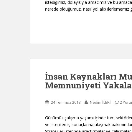
istediğimiz, dolayısıyla amacımız ve bu amaca
nerede olduğumuz, nasıl yol alıp ilerlememiz 
İnsan Kaynakları Mu
Memnuniyeti Yakalan
24 Temmuz 2018
Nedim İLERİ
2 Yor
Günümüz çalışma yaşamı içinde tüm sektörler 
ve istenilen iş sonuçlarına ulaşmak bakımından;
Stratejiler üzerinde araştırmalar ve çalışmalar