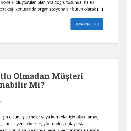
 yönelik oluşturulan planımız doğrultusunda, halen
gerektiği konusunda organizasyona bir bütün olarak […]
DEVAMINI OKU
tlu Olmadan Müşteri
abilir Mi?
um
için olsun, işletmeler veya kurumlar için olsun amaç
 sürekli yeni teknikler, yöntemler, dolayısıyla
 yapılıyor. Bunun yanında, yine iş ve yönetim alanında