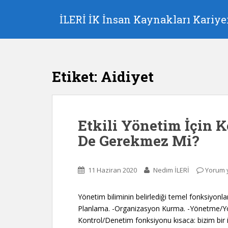
S
k
İLERİ İK İnsan Kaynakları Kariyer
i
p
t
o
Etiket:
Aidiyet
m
a
i
n
Etkili Yönetim İçin 
c
o
De Gerekmez Mi?
n
t
e
11 Haziran 2020
Nedim İLERİ
Yorum 
n
t
Yönetim biliminin belirlediği temel fonksiyonla
Planlama. -Organizasyon Kurma. -Yönetme/Yön
Kontrol/Denetim fonksiyonu kısaca: bizim bir