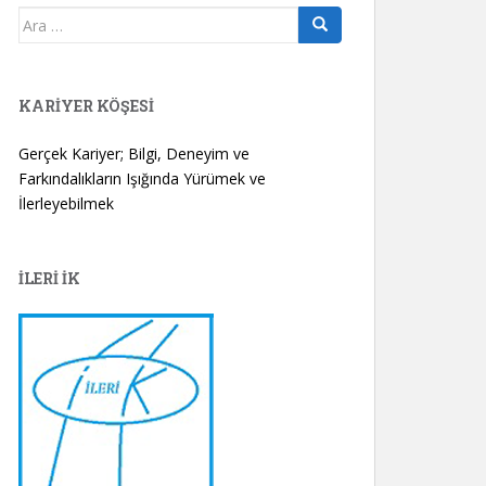
Arama
yap:
KARIYER KÖŞESI
Gerçek Kariyer; Bilgi, Deneyim ve
Farkındalıkların Işığında Yürümek ve
İlerleyebilmek
İLERİ İK