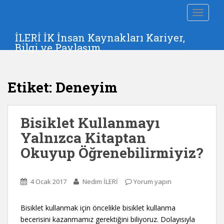
S
TOGGLE
k
i
İLERİ İK İnsan Kaynakları Kariyer,
p
Bilgi ve Paylaşım
t
o
m
Etiket:
Deneyim
a
i
n
Bisiklet Kullanmayı
c
o
Yalnızca Kitaptan
n
Okuyup Öğrenebilirmiyiz?
t
e
n
4 Ocak 2017
Nedim İLERİ
Yorum yapın
t
Bisiklet kullanmak için öncelikle bisiklet kullanma
becerisini kazanmamız gerektiğini biliyoruz. Dolayısıyla