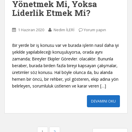
Yönetmek Mi, Yoksa
Liderlik Etmek Mi?
1 Haziran 2020
Nedim İLERİ
Yorum yapın
Bir yerde bir iş konusu var ve burada işlerin nasıl daha iyi
şekilde yapılabileceği konuşuluyorsa, orada aynı
zamanda; Bireyler Ekipler Görevler. olacaktır. Bununla
beraber, burada birden fazla bireyi kapsayan çalışmalar,
üretimler söz konusu. Hal böyle olunca da, bu alanda
hemen bir öncü, bir rehber, yol gösteren, ekip adına yön
belirleyen, sorumluluk üstlenen ve karar veren […]
DEVAMINI OKU
YAZI
1
2