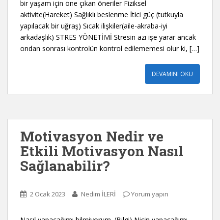
bir yaşam için öne çıkan öneriler Fiziksel
aktivite(Hareket) Sağlıklı beslenme İtici güç (tutkuyla
yapılacak bir uğraş) Sıcak ilişkiler(aile-akraba-iyi
arkadaşlık) STRES YÖNETİMİ Stresin azı işe yarar ancak
ondan sonrası kontrolün kontrol edilememesi olur ki, […]
DEVAMINI OKU
Motivasyon Nedir ve
Etkili Motivasyon Nasıl
Sağlanabilir?
2 Ocak 2023
Nedim İLERİ
Yorum yapın
Nasıl yapacağımı bilmiyorum .(Bilgi) Niçin yapacağımı