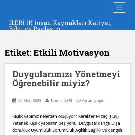
S
TOGGLE
k
i
İLERİ İK İnsan Kaynakları Kariyer,
p
Bilgi ve Paylaşım
t
o
m
Etiket:
Etkili Motivasyon
a
i
n
Duygularımızı Yönetmeyi
c
o
Öğrenebilir miyiz?
n
t
e
25 Mart 2023
Nedim İLERİ
Yorum yapın
n
t
Kişilik yapımız nelerden oluşuyor? Karakter Mizaç (Huy)
Yetenek Kişilik yapısının beş yönü; Duygusal denge Dışa
dönüklük Uyumluluk Sorumluluk Açıklık Sağlıklı ve dengeli