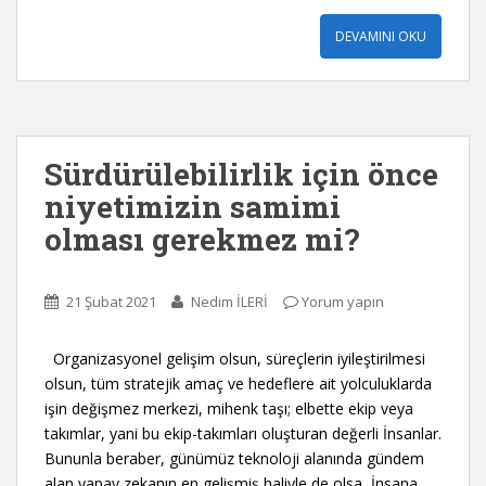
DEVAMINI OKU
Sürdürülebilirlik için önce
niyetimizin samimi
olması gerekmez mi?
21 Şubat 2021
Nedim İLERİ
Yorum yapın
Organizasyonel gelişim olsun, süreçlerin iyileştirilmesi
olsun, tüm stratejik amaç ve hedeflere ait yolculuklarda
işin değişmez merkezi, mihenk taşı; elbette ekip veya
takımlar, yani bu ekip-takımları oluşturan değerli İnsanlar.
Bununla beraber, günümüz teknoloji alanında gündem
alan yapay zekanın en gelişmiş haliyle de olsa, İnsana