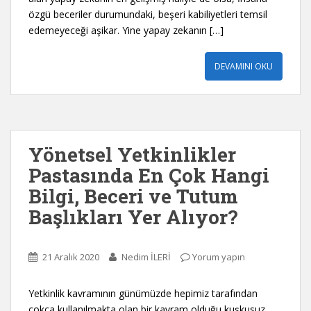
özgü beceriler durumundaki, beşeri kabiliyetleri temsil
edemeyeceği aşikar. Yine yapay zekanın […]
DEVAMINI OKU
Yönetsel Yetkinlikler
Pastasında En Çok Hangi
Bilgi, Beceri ve Tutum
Başlıkları Yer Alıyor?
21 Aralık 2020
Nedim İLERİ
Yorum yapın
Yetkinlik kavramının günümüzde hepimiz tarafından
çokça kullanılmakta olan bir kavram olduğu kuşkusuz.