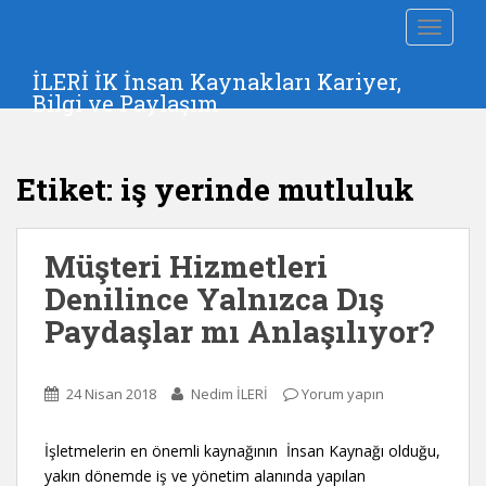
S
TOGGLE
k
i
İLERİ İK İnsan Kaynakları Kariyer,
p
Bilgi ve Paylaşım
t
o
m
Etiket:
iş yerinde mutluluk
a
i
n
Müşteri Hizmetleri
c
o
Denilince Yalnızca Dış
n
Paydaşlar mı Anlaşılıyor?
t
e
n
24 Nisan 2018
Nedim İLERİ
Yorum yapın
t
İşletmelerin en önemli kaynağının İnsan Kaynağı olduğu,
yakın dönemde iş ve yönetim alanında yapılan