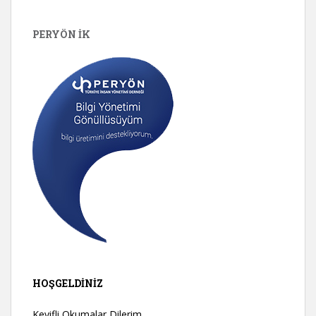
PERYÖN İK
HOŞGELDINIZ
Keyifli Okumalar Dilerim.