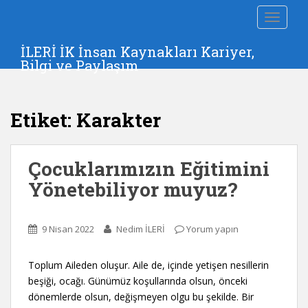
S
TOGGLE
k
i
İLERİ İK İnsan Kaynakları Kariyer,
p
Bilgi ve Paylaşım
t
o
m
Etiket:
Karakter
a
i
n
Çocuklarımızın Eğitimini
c
o
Yönetebiliyor muyuz?
n
t
e
9 Nisan 2022
Nedim İLERİ
Yorum yapın
n
t
Toplum Aileden oluşur. Aile de, içinde yetişen nesillerin
beşiği, ocağı. Günümüz koşullarında olsun, önceki
dönemlerde olsun, değişmeyen olgu bu şekilde. Bir