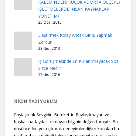
KALEMİNDEN: KÜÇÜK VE ORTA ÖLÇEKLİ
İŞLETMELERDE İNSAN KAYNAKLARI
YÖNETİMİ
25 Oca , 2015
Eleştirmek Kolay Ancak Bir İş Yapmak
Zordur
23 Nis , 2013
İş Görüşmesinde En Kullanılmayacak Söz
Sizce Nedir?
17 Nis , 2016
NİÇİN YAZIYORUM
Paylaşmak Sevgidir, Berekettir. Paylaşılmayan ve
başkasına faydası olmayan bilginin değeri tartışılır. Bu
düşünceden yola çıkarak deneyimlendiğim konuları bu
sayfamda siz değerli takipçilerimle paylaşmak ayrı bir