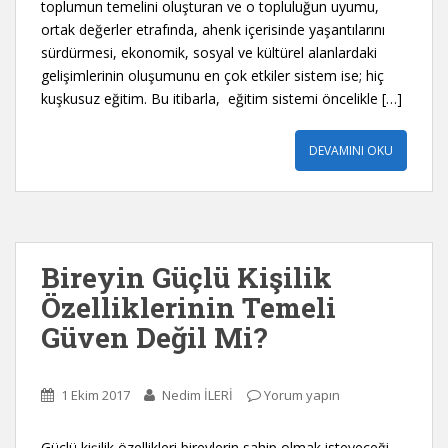
toplumun temelini oluşturan ve o topluluğun uyumu,
ortak değerler etrafında, ahenk içerisinde yaşantılarını
sürdürmesi, ekonomik, sosyal ve kültürel alanlardaki
gelişimlerinin oluşumunu en çok etkiler sistem ise; hiç
kuşkusuz eğitim. Bu itibarla, eğitim sistemi öncelikle […]
DEVAMINI OKU
Bireyin Güçlü Kişilik
Özelliklerinin Temeli
Güven Değil Mi?
1 Ekim 2017
Nedim İLERİ
Yorum yapın
Güçlü kişilik özellikleri bireylerin sahip olmak isteyeceği