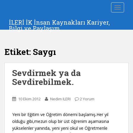
S
TOGGLE
k
i
İLERİ İK İnsan Kaynakları Kariyer,
p
Bilgi ve Paylaşım
t
o
m
Etiket:
Saygı
a
i
n
Sevdirmek ya da
c
o
Sevdirebilmek.
n
t
e
10 Ekim 2012
Nedim ILERI
2 Yorum
n
t
Yeni bir Eğitim ve Öğretim dönemi başlamış.Her yıl
olduğu gibi,mezun olup bir üst öğrenim aşamasına
yükselenler yanında, yeni yeni okul ve Öğretmenle