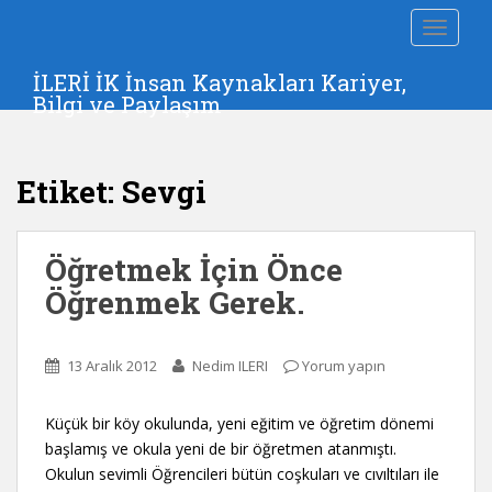
S
TOGGLE
k
i
İLERİ İK İnsan Kaynakları Kariyer,
p
Bilgi ve Paylaşım
t
o
m
Etiket:
Sevgi
a
i
n
Öğretmek İçin Önce
c
o
Öğrenmek Gerek.
n
t
e
13 Aralık 2012
Nedim ILERI
Yorum yapın
n
t
Küçük bir köy okulunda, yeni eğitim ve öğretim dönemi
başlamış ve okula yeni de bir öğretmen atanmıştı.
Okulun sevimli Öğrencileri bütün coşkuları ve cıvıltıları ile