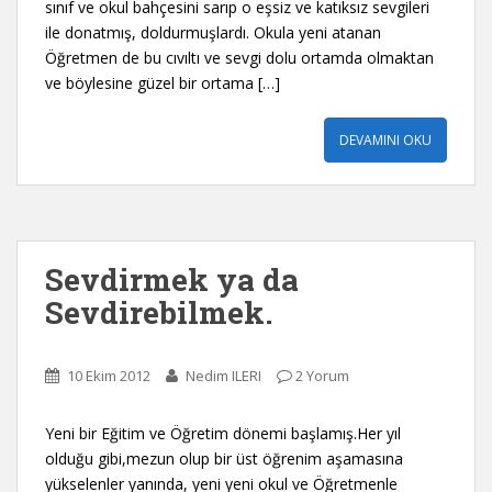
sınıf ve okul bahçesini sarıp o eşsiz ve katıksız sevgileri
ile donatmış, doldurmuşlardı. Okula yeni atanan
Öğretmen de bu cıvıltı ve sevgi dolu ortamda olmaktan
ve böylesine güzel bir ortama […]
DEVAMINI OKU
Sevdirmek ya da
Sevdirebilmek.
10 Ekim 2012
Nedim ILERI
2 Yorum
Yeni bir Eğitim ve Öğretim dönemi başlamış.Her yıl
olduğu gibi,mezun olup bir üst öğrenim aşamasına
yükselenler yanında, yeni yeni okul ve Öğretmenle