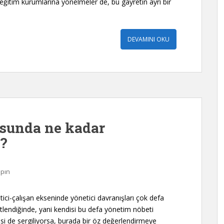
eğitim kurumlarına yönelmeler de, bu gayretin ayrı bir
DEVAMINI OKU
sunda ne kadar
?
pın
etici-çalışan ekseninde yönetici davranışları çok defa
stlendiğinde, yani kendisi bu defa yönetim nöbeti
isi de sergiliyorsa, burada bir öz değerlendirmeye