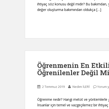
ihtiyaç söz konusu değil midir? Bu bakımdan
değer oluşturma bakımından oldukça […]
Öğrenmenin En Etkil
Öğrenilenler Değil M
2 Temmuz 2019
Nedim İLERİ
Yorum 
Öğrenme nedir? Hangi metot ve yöntemlerle ge
İnsanlar için temel ve vazgeçilemez bir ihtiya