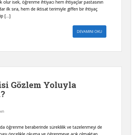
k olur isek, öğrenme ihtiyacı hem ihtiyaçlar pastasının
ar ilk sıra, hem de iktisat terimiyle giffen bir ihtiyaç
ip […]
DEVAMINI OKU
isi Gözlem Yoluyla
i?
pın
da öğrenme beraberinde süreklilik ve tazelenmeyi de
ulması öncelikle okuma ve öğrenmeye açık olmaktan