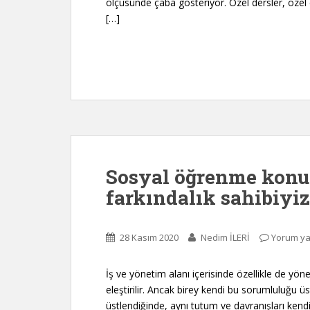
ölçüsünde çaba gösteriyor. Özel dersler, özel 
[…]
Sosyal öğrenme konu
farkındalık sahibiyiz
28 Kasım 2020
Nedim İLERİ
Yorum ya
İş ve yönetim alanı içerisinde özellikle de yön
eleştirilir. Ancak birey kendi bu sorumluluğu ü
üstlendiğinde, aynı tutum ve davranışları kend