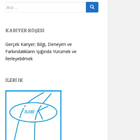
Arama
yap:
KARIYER KÖŞESI
Gerçek Kariyer; Bilgi, Deneyim ve
Farkındalıkların Işığında Yürümek ve
İlerleyebilmek
İLERİ İK