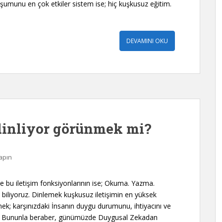
luşumunu en çok etkiler sistem ise; hiç kuşkusuz eğitim.
DEVAMINI OKU
dinliyor görünmek mi?
apın
e bu iletişim fonksiyonlarının ise; Okuma. Yazma.
biliyoruz. Dinlemek kuşkusuz iletişimin en yüksek
emek; karşınızdaki İnsanın duygu durumunu, ihtiyacını ve
ba, Bununla beraber, günümüzde Duygusal Zekadan