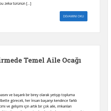
, bu zeka türünün […]
DEVAMINI OKU
tirmede Temel Aile Ocağı
sını ve başarılı bir birey olarak yetişip topluma
lbette göreceli, her İnsan başarıyı kendince farklı
mi ve gelişimi için artık bir çok aile, imkanları