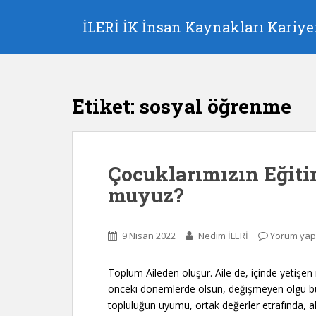
S
k
İLERİ İK İnsan Kaynakları Kariyer
i
p
t
o
Etiket:
sosyal öğrenme
m
a
i
n
Çocuklarımızın Eğiti
c
o
muyuz?
n
t
e
9 Nisan 2022
Nedim İLERİ
Yorum yap
n
t
Toplum Aileden oluşur. Aile de, içinde yetişen 
önceki dönemlerde olsun, değişmeyen olgu bu 
topluluğun uyumu, ortak değerler etrafında, a