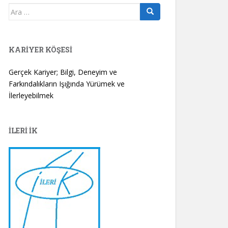
Arama
yap:
KARIYER KÖŞESI
Gerçek Kariyer; Bilgi, Deneyim ve
Farkındalıkların Işığında Yürümek ve
İlerleyebilmek
İLERİ İK