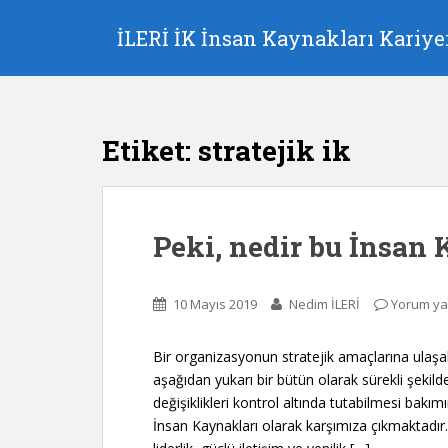
S
k
İLERİ İK İnsan Kaynakları Kariyer
i
p
t
o
Etiket:
stratejik ik
m
a
i
n
Peki, nedir bu İnsan
c
o
n
10 Mayıs 2019
Nedim İLERİ
Yorum ya
t
e
n
Bir organizasyonun stratejik amaçlarına ulaşabil
t
aşağıdan yukarı bir bütün olarak sürekli şeki
değişiklikleri kontrol altında tutabilmesi bakımı
İnsan Kaynakları olarak karşımıza çıkmaktadır. 