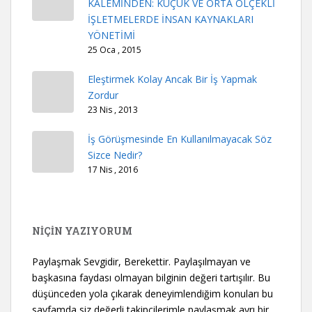
KALEMİNDEN: KÜÇÜK VE ORTA ÖLÇEKLİ
İŞLETMELERDE İNSAN KAYNAKLARI
YÖNETİMİ
25 Oca , 2015
Eleştirmek Kolay Ancak Bir İş Yapmak
Zordur
23 Nis , 2013
İş Görüşmesinde En Kullanılmayacak Söz
Sizce Nedir?
17 Nis , 2016
NİÇİN YAZIYORUM
Paylaşmak Sevgidir, Berekettir. Paylaşılmayan ve
başkasına faydası olmayan bilginin değeri tartışılır. Bu
düşünceden yola çıkarak deneyimlendiğim konuları bu
sayfamda siz değerli takipçilerimle paylaşmak ayrı bir