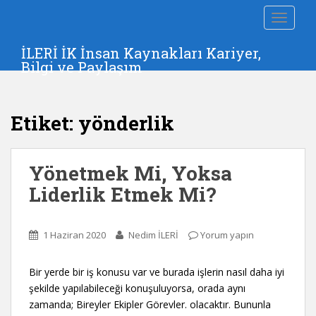
S
TOGGLE
k
i
İLERİ İK İnsan Kaynakları Kariyer,
p
Bilgi ve Paylaşım
t
o
m
Etiket:
yönderlik
a
i
n
Yönetmek Mi, Yoksa
c
o
Liderlik Etmek Mi?
n
t
e
1 Haziran 2020
Nedim İLERİ
Yorum yapın
n
t
Bir yerde bir iş konusu var ve burada işlerin nasıl daha iyi
şekilde yapılabileceği konuşuluyorsa, orada aynı
zamanda; Bireyler Ekipler Görevler. olacaktır. Bununla