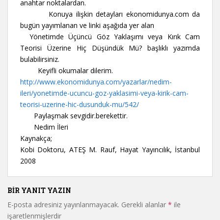
anahtar noktalardan.
Konuya ilişkin detayları ekonomidunya.com da
bugün yayımlanan ve linki aşağıda yer alan
Yönetimde Üçüncü Göz Yaklaşımı veya Kırık Cam
Teorisi Üzerine Hiç Düşündük Mü? başlıklı yazımda
bulabilirsiniz.
Keyifli okumalar dilerim.
http://www.ekonomidunya.com/yazarlar/nedim-
ileri/yonetimde-ucuncu-goz-yaklasimi-veya-kirik-cam-
teorisi-uzerine-hic-dusunduk-mu/542/
Paylaşmak sevgidir.berekettir.
Nedim İleri
Kaynakça;
Kobi Doktoru, ATEŞ M. Rauf, Hayat Yayıncılık, İstanbul
2008
BIR YANIT YAZIN
E-posta adresiniz yayınlanmayacak.
Gerekli alanlar
*
ile
işaretlenmişlerdir