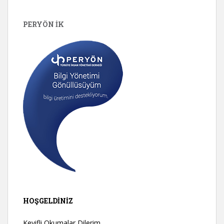
PERYÖN İK
HOŞGELDINIZ
Keyifli Okumalar Dilerim.