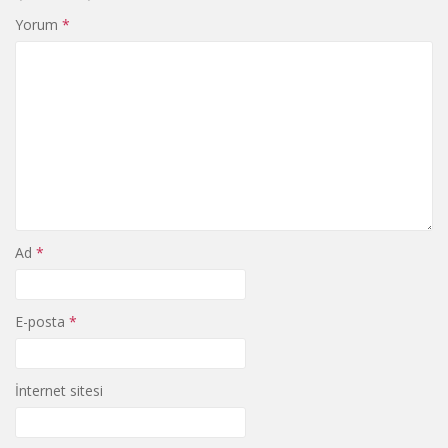
Yorum
*
Ad
*
E-posta
*
İnternet sitesi