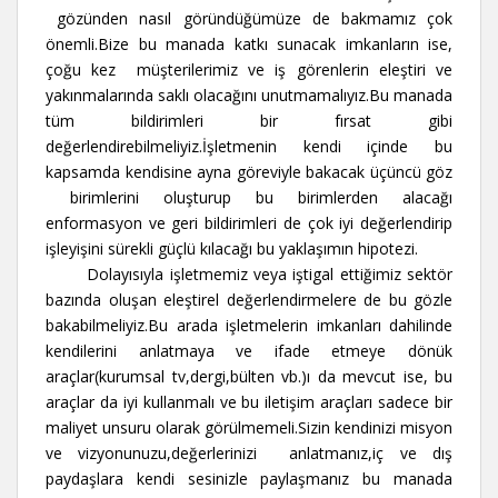
gözünden nasıl göründüğümüze de bakmamız çok
önemli.Bize bu manada katkı sunacak imkanların ise,
çoğu kez müşterilerimiz ve iş görenlerin eleştiri ve
yakınmalarında saklı olacağını unutmamalıyız.Bu manada
tüm bildirimleri bir fırsat gibi
değerlendirebilmeliyiz.İşletmenin kendi içinde bu
kapsamda kendisine ayna göreviyle bakacak üçüncü göz
birimlerini oluşturup bu birimlerden alacağı
enformasyon ve geri bildirimleri de çok iyi değerlendirip
işleyişini sürekli güçlü kılacağı bu yaklaşımın hipotezi.
Dolayısıyla işletmemiz veya iştigal ettiğimiz sektör
bazında oluşan eleştirel değerlendirmelere de bu gözle
bakabilmeliyiz.Bu arada işletmelerin imkanları dahilinde
kendilerini anlatmaya ve ifade etmeye dönük
araçlar(kurumsal tv,dergi,bülten vb.)ı da mevcut ise, bu
araçlar da iyi kullanmalı ve bu iletişim araçları sadece bir
maliyet unsuru olarak görülmemeli.Sizin kendinizi misyon
ve vizyonunuzu,değerlerinizi anlatmanız,iç ve dış
paydaşlara kendi sesinizle paylaşmanız bu manada