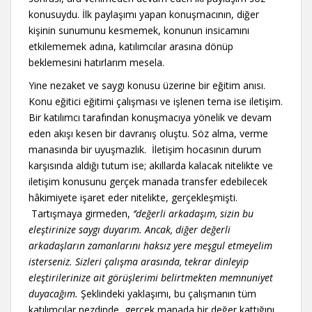
konusuydu. İlk paylaşımı yapan konuşmacının, diğer
kişinin sunumunu kesmemek, konunun insicamını
etkilememek adına, katılımcılar arasına dönüp
beklemesini hatırlarım mesela.
Yine nezaket ve saygı konusu üzerine bir eğitim anısı.
Konu eğitici eğitimi çalışması ve işlenen tema ise iletişim.
Bir katılımcı tarafından konuşmacıya yönelik ve devam
eden akışı kesen bir davranış oluştu. Söz alma, verme
manasında bir uyuşmazlık. İletişim hocasının durum
karşısında aldığı tutum ise; akıllarda kalacak nitelikte ve
iletişim konusunu gerçek manada transfer edebilecek
hâkimiyete işaret eder nitelikte, gerçekleşmişti.
Tartışmaya girmeden,
‘’değerli arkadaşım, sizin bu
eleştirinize saygı duyarım. Ancak, diğer değerli
arkadaşların zamanlarını haksız yere meşgul etmeyelim
isterseniz. Sizleri çalışma arasında, tekrar dinleyip
eleştirilerinize ait görüşlerimi belirtmekten memnuniyet
duyacağım.
Şeklindeki yaklaşımı, bu çalışmanın tüm
katılımcılar nezdinde, gerçek manada bir değer kattığını