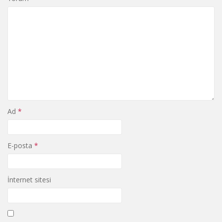
Ad
*
E-posta
*
İnternet sitesi