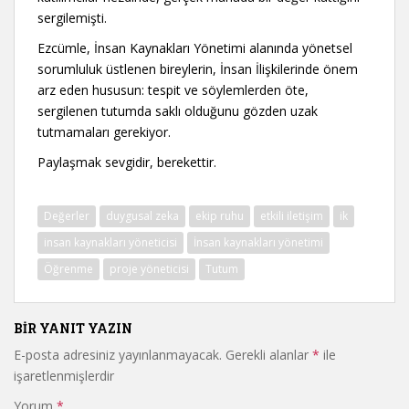
sergilemişti.
Ezcümle, İnsan Kaynakları Yönetimi alanında yönetsel
sorumluluk üstlenen bireylerin, İnsan İlişkilerinde önem
arz eden hususun: tespit ve söylemlerden öte,
sergilenen tutumda saklı olduğunu gözden uzak
tutmamaları gerekiyor.
Paylaşmak sevgidir, berekettir.
Değerler
duygusal zeka
ekip ruhu
etkili iletişim
ik
insan kaynakları yöneticisi
İnsan kaynakları yönetimi
Öğrenme
proje yöneticisi
Tutum
BIR YANIT YAZIN
E-posta adresiniz yayınlanmayacak.
Gerekli alanlar
*
ile
işaretlenmişlerdir
Yorum
*